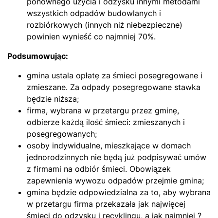
ponownego użycia i odzysku innymi metodami
wszystkich odpadów budowlanych i
rozbiórkowych (innych niż niebezpieczne)
powinien wynieść co najmniej 70%.
Podsumowując:
gmina ustala opłatę za śmieci posegregowane i
zmieszane. Za odpady posegregowane stawka
będzie niższa;
firma, wybrana w przetargu przez gminę,
odbierze każdą ilość śmieci: zmieszanych i
posegregowanych;
osoby indywidualne, mieszkające w domach
jednorodzinnych nie będą już podpisywać umów
z firmami na odbiór śmieci. Obowiązek
zapewnienia wywozu odpadów przejmie gmina;
gmina będzie odpowiedzialna za to, aby wybrana
w przetargu firma przekazała jak najwięcej
śmieci do odzysku i recyklingu, a jak najmniej ?