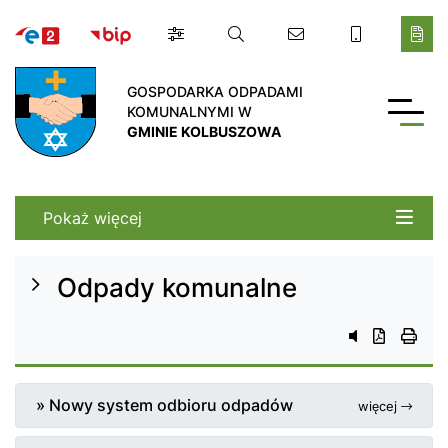
Gmina Kolbuszowa
GOSPODARKA ODPADAMI
KOMUNALNYMI W
GMINIE KOLBUSZOWA
Pokaż więcej
Odpady komunalne
przycisk do 
przycisk d
przyc
» Nowy system odbioru odpadów
więcej