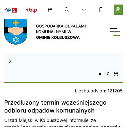
Gmina Kolbuszowa
GOSPODARKA ODPADAMI
KOMUNALNYMI W
GMINIE KOLBUSZOWA
przycisk do 
przycisk d
przyc
Liczba odsłon: 121205
Przedłużony termin wcześniejszego
odbioru odpadów komunalnych
Urząd Miejski w Kolbuszowej informuje, że